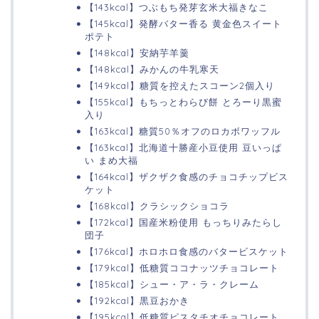
【143kcal】つぶもち発芽玄米大福きなこ
【145kcal】発酵バター香る 黄金色スイート
ポテト
【148kcal】安納芋羊羹
【148kcal】みかんの牛乳寒天
【149kcal】糖質を控えたスコーン2個入り
【155kcal】もちっとわらび餅 とろーり黒蜜
入り
【163kcal】糖質50％オフのロカボワッフル
【163kcal】北海道十勝産小豆使用 豆いっぱ
い まめ大福
【164kcal】ザクザク食感のチョコチップビス
ケット
【168kcal】クラシックショコラ
【172kcal】国産米粉使用 もっちりみたらし
団子
【176kcal】ホロホロ食感のバタービスケット
【179kcal】低糖質ココナッツチョコレート
【185kcal】シュー・ア・ラ・クレーム
【192kcal】黒豆おかき
【195kcal】低糖質ピスタチオチョコレート