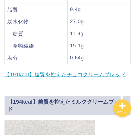
9.4g
脂質
ダイエットに！ローソ
ン・ナチュラルローソン
27.0g
炭水化物
低カロリー商品まとめ。
カロリーの低い食べ物ラ
11.9g
－糖質
ンキング！
15.1g
－食物繊維
【カロリー別】ダイエッ
0.64g
塩分
トにおすすめのコンビ
ニ、スーパー、ドラック
ストア、通販の商品一覧
【191kcal】糖質を控えたチョコクリームブレッド
【194kcal】糖質を控えたミルククリームブレッ
ド
メニュー