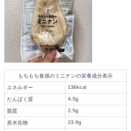
もちもち食感のミニナンの栄養成分表示
136kcal
エネルギー
4.5g
たんぱく質
2.5g
脂質
23.9g
炭水化物