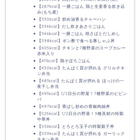
【287kcal】一膳ごはん 鶏と生姜香る炊き込
み(もち麦)
【330kcal】炒め油香るチャーハン
【334kcal】だし炊きあさりごはん
【346kcal】一膳ごはん 焼さばとだしめし
【398kcal】ポン酢で食べる豚しゃぶ丼
【405kcal】チキンと7種野菜のスープカレー
赤米入り
【411kcal】鶏そぼろごはん
【430kcal】たんぱく質が摂れる グリルチキ
ン弁当
【481kcal】たんぱく質が摂れる ほっけの一
夜干し弁当
【491kcal】1/2日分の野菜！7種野菜のビビン
バ
【497kcal】香ばし炒めの青椒肉絲丼
【525kcal】1/2日分の野菜！9種具材の特製
中華丼
【536kcal】とろとろ玉子の特製親子丼
【539kcal】たんぱく質が摂れる ガーリック
チキン弁当