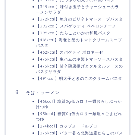
【349kcal】味付き玉子とチャーシューのラ
ーメンサラダ
【372kcal】魚介のピリ辛トマトスープパスタ
【392kcal】スパゲッティ ペペロンチーノ
【395kcal】たらこといかの和風パスタ
【416kcal】海老と蟹のトマトクリームスープ
パスタ
【462kcal】スパゲティ ボロネーゼ
【475kcal】生ハムの冷製トマトソースパスタ
【475kcal】甘辛鶏唐揚げとタルタルソースの
パスタサラダ
【491kcal】明太子ときのこのクリームパスタ
そば・ラーメン
【46kcal】糖質0g低カロリー麺おろしぶっか
けつゆ
【95kcal】糖質0g低カロリー麺坦々ごまだれ
つゆ
【274kcal】カップヌードルプロ
【275kcal】バター香る北海道産たらこのパス