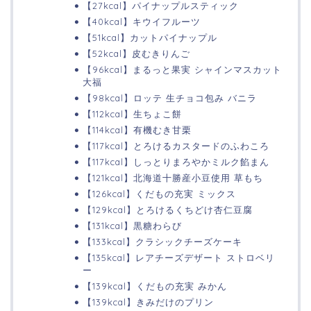
【27kcal】パイナップルスティック
【40kcal】キウイフルーツ
【51kcal】カットパイナップル
【52kcal】皮むきりんご
【96kcal】まるっと果実 シャインマスカット
大福
【98kcal】ロッテ 生チョコ包み バニラ
【112kcal】生ちょこ餅
【114kcal】有機むき甘栗
【117kcal】とろけるカスタードのふわころ
【117kcal】しっとりまろやかミルク餡まん
【121kcal】北海道十勝産小豆使用 草もち
【126kcal】くだもの充実 ミックス
【129kcal】とろけるくちどけ杏仁豆腐
【131kcal】黒糖わらび
【133kcal】クラシックチーズケーキ
【135kcal】レアチーズデザート ストロベリ
ー
【139kcal】くだもの充実 みかん
【139kcal】きみだけのプリン