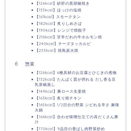
【126kcal】砂肝の黒胡椒焼き
【133kcal】ほっけの塩焼
【161kcal】スモークタン
【182kcal】炙りしめさば
【190kcal】レンジで焼餃子
【216kcal】甘辛だれの牛ホルモン焼
【240kcal】チーズタッカルビ
【233kcal】焼鳥炭火焼
惣菜
【126kcal】6種具材のお豆腐とひじきの煮物
【132kcal】たんぱく質が摂れる だし香る豆
乳茶碗蒸し
【149kcal】豚ロース生姜焼
【163kcal】炙り焼チキン
【165kcal】1/2日分の野菜 シビれる辛さ 麻辣
火鍋
【166kcal】合わせ味噌仕立ての具だくさん豚
汁
【170kcal】9品目の香ばし肉野菜炒め