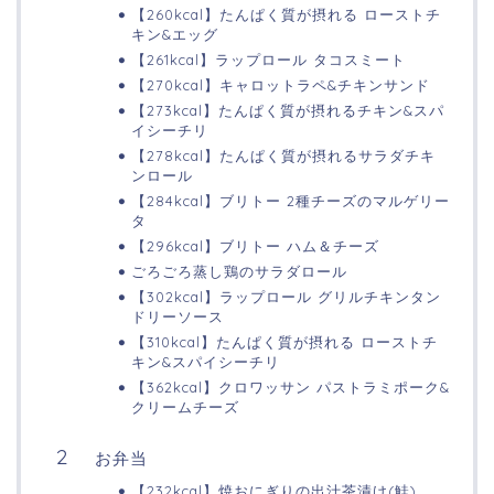
【260kcal】たんぱく質が摂れる ローストチ
キン&エッグ
【261kcal】ラップロール タコスミート
【270kcal】キャロットラペ&チキンサンド
【273kcal】たんぱく質が摂れるチキン&スパ
イシーチリ
【278kcal】たんぱく質が摂れるサラダチキ
ンロール
【284kcal】ブリトー 2種チーズのマルゲリー
タ
【296kcal】ブリトー ハム＆チーズ
ごろごろ蒸し鶏のサラダロール
【302kcal】ラップロール グリルチキンタン
ドリーソース
【310kcal】たんぱく質が摂れる ローストチ
キン&スパイシーチリ
【362kcal】クロワッサン パストラミポーク&
クリームチーズ
お弁当
【232kcal】焼おにぎりの出汁茶漬け(鮭)