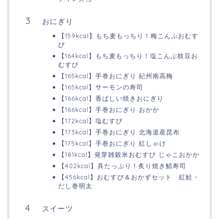
おにぎり
【159kcal】もち麦もっちり！梅こんぶおむす
び
【164kcal】もち麦もっちり！塩こんぶ枝豆お
むすび
【165kcal】手巻おにぎり 紀州南高梅
【165kcal】サーモンの寿司
【166kcal】香ばしい焼きおにぎり
【166kcal】手巻おにぎり おかか
【172kcal】塩むすび
【173kcal】手巻おにぎり 北海道産昆布
【175kcal】手巻おにぎり 紅しゃけ
【181kcal】発芽雑穀米おむすび じゃこおかか
【402kcal】具たっぷり！炙り焼き鯖寿司
【456kcal】おむすび＆おかずセット 紅鮭・
だし巻明太
スイーツ