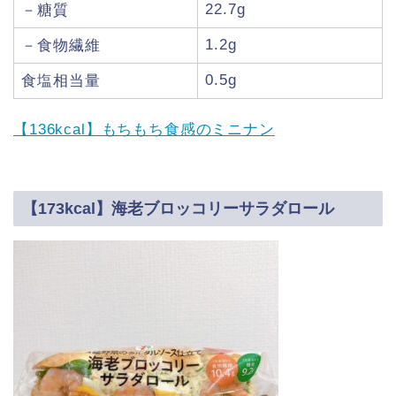
22.7g
－糖質
1.2g
－食物繊維
0.5g
食塩相当量
【136kcal】もちもち食感のミニナン
【173kcal】海老ブロッコリーサラダロール