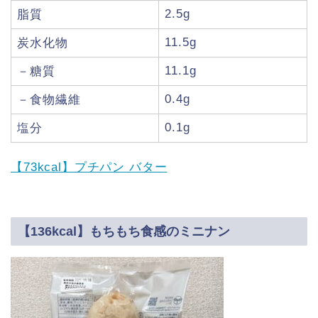
2.5g
脂質
11.5g
炭水化物
11.1g
－糖質
0.4g
－食物繊維
0.1g
塩分
【73kcal】プチパン バター
【136kcal】もちもち食感のミニナン