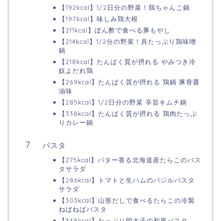
【192kcal】1/2日分の野菜！鶏ちゃんこ鍋
【197kcal】味しみ鶏大根
【211kcal】ぽん酢で食べる豚もやし
【214kcal】1/2分の野菜！具たっぷり鶏味噌
鍋
【218kcal】たんぱく質が摂れる やみつき冷
奴よだれ鶏
【269kcal】たんぱく質が摂れる 鶏鍋 豚骨醤
油味
【285kcal】1/2日分の野菜 辛旨キムチ鍋
【338kcal】たんぱく質が摂れる 鶏肉たっぷ
りカレー鍋
パスタ
【275kcal】バター香る北海道産たらこのパス
タサラダ
【286kcal】トマトと生ハムのバジルパスタ
サラダ
【303kcal】山形だしで食べるたらこの冷製
ねばねばパスタ
【349kcal】たっぷり明太子の和風パスタ