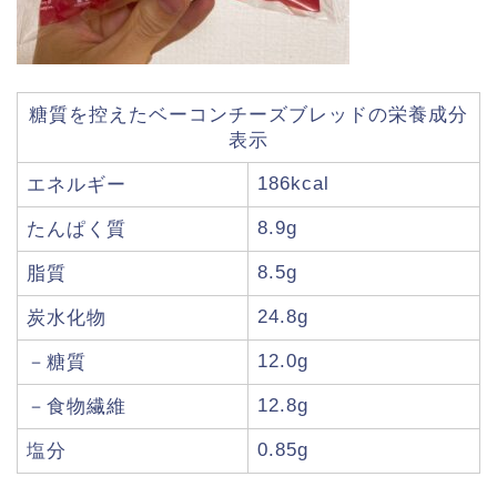
糖質を控えたベーコンチーズブレッドの栄養成分
表示
186kcal
エネルギー
8.9g
たんぱく質
8.5g
脂質
24.8g
炭水化物
12.0g
－糖質
12.8g
－食物繊維
0.85g
塩分