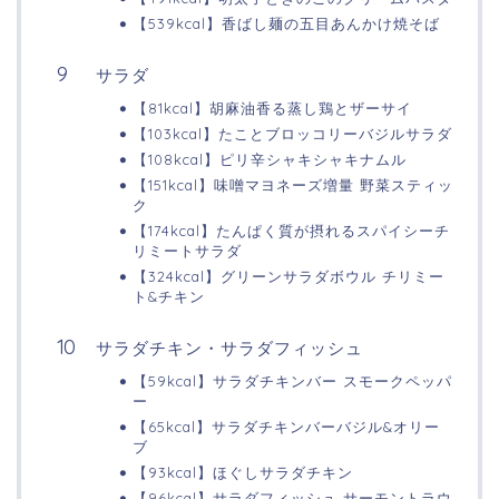
【539kcal】香ばし麺の五目あんかけ焼そば
サラダ
【81kcal】胡麻油香る蒸し鶏とザーサイ
【103kcal】たことブロッコリーバジルサラダ
【108kcal】ピリ辛シャキシャキナムル
【151kcal】味噌マヨネーズ増量 野菜スティッ
ク
【174kcal】たんぱく質が摂れるスパイシーチ
リミートサラダ
【324kcal】グリーンサラダボウル チリミー
ト&チキン
サラダチキン・サラダフィッシュ
【59kcal】サラダチキンバー スモークペッパ
ー
【65kcal】サラダチキンバーバジル&オリー
ブ
【93kcal】ほぐしサラダチキン
【96kcal】サラダフィッシュ サーモントラウ