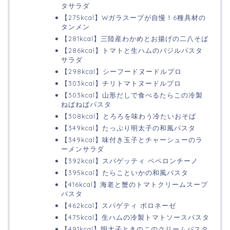
タサラダ
【275kcal】Wガラスープが自慢！6種具材の
タンメン
【281kcal】三陸産わかめとお揚げの二八そば
【286kcal】トマトと生ハムのバジルパスタ
サラダ
【298kcal】シーフードヌードルプロ
【303kcal】チリトマトヌードルプロ
【303kcal】山形だしで食べるたらこの冷製
ねばねばパスタ
【308kcal】とろろを味わう冷たいおそば
【349kcal】たっぷり明太子の和風パスタ
【349kcal】味付き玉子とチャーシューのラ
ーメンサラダ
【392kcal】スパゲッティ ペペロンチーノ
【395kcal】たらこといかの和風パスタ
【416kcal】海老と蟹のトマトクリームスープ
パスタ
【462kcal】スパゲティ ボロネーゼ
【475kcal】生ハムの冷製トマトソースパスタ
【491kcal】明太子ときのこのクリームパスタ