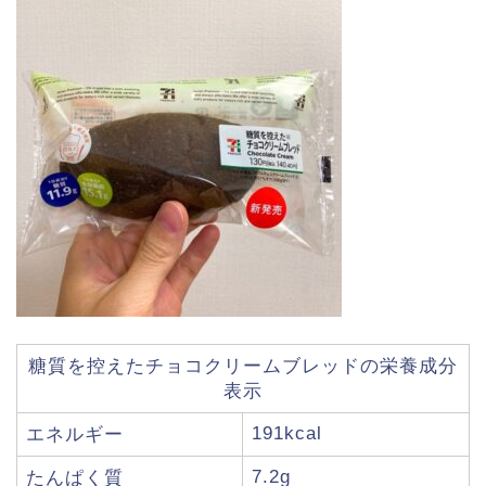
ダイエットに！セブンイ
レブン低カロリー商品ま
とめ。カロリーの低い食
糖質を控えたチョコクリームブレッドの栄養成分
べ物ランキング！
表示
【カロリー別】ダイエッ
191kcal
エネルギー
トにおすすめのファミマ
の商品一覧【109選】
7.2g
たんぱく質