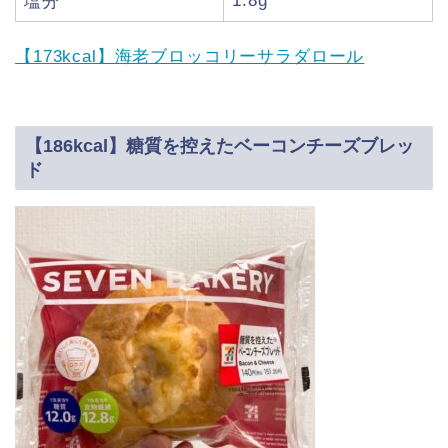
1.8g
塩分
【173kcal】海老ブロッコリーサラダロール
【186kcal】糖質を控えたベーコンチーズブレッ
ド