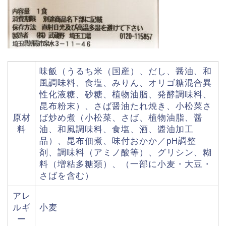
味飯（うるち米（国産）、だし、醤油、和
風調味料、食塩、みりん、オリゴ糖混合異
性化液糖、砂糖、植物油脂、発酵調味料、
昆布粉末）、さば醤油たれ焼き、小松菜さ
原材
ば炒め煮（小松菜、さば、植物油脂、醤
料
油、和風調味料、食塩、酒、醬油加工
品）、昆布佃煮、味付おかか／pH調整
剤、調味料（アミノ酸等）、グリシン、糊
料（増粘多糖類）、（一部に小麦・大豆・
さばを含む）
アレ
ルギ
小麦
ー