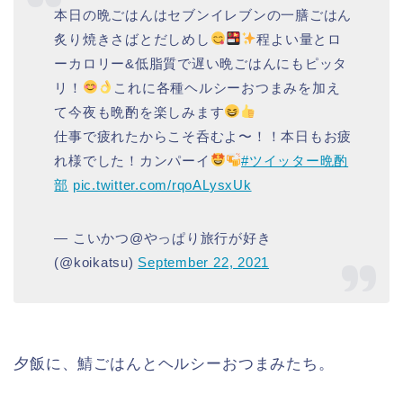
本日の晩ごはんはセブンイレブンの一膳ごはん
炙り焼きさばとだしめし
程よい量とロ
ーカロリー&低脂質で遅い晩ごはんにもピッタ
リ！
これに各種ヘルシーおつまみを加え
て今夜も晩酌を楽しみます
仕事で疲れたからこそ呑むよ〜！！本日もお疲
れ様でした！カンパーイ
#ツイッター晩酌
部
pic.twitter.com/rqoALysxUk
— こいかつ@やっぱり旅行が好き
(@koikatsu)
September 22, 2021
夕飯に、鯖ごはんとヘルシーおつまみたち。