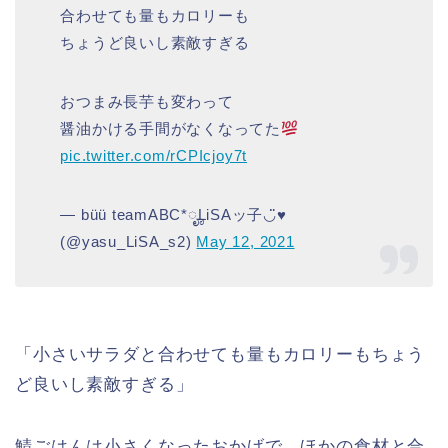
合わせても量もカロリーも
ちょうど良いし素敵すぎる
おつまみ長芋も変わって
醤油かける手間がなくなってた
pic.twitter.com/rCPIcjoy7t
— büü teamABC*ೄLiSAッ子◡̈♥︎
(@yasu_LiSA_s2)
May 12, 2021
「小さいサラダと合わせても量もカロリーもちょう
ど良いし素敵すぎる」
鯖ごはんは小さくなったおかげで、ほかの食材と合