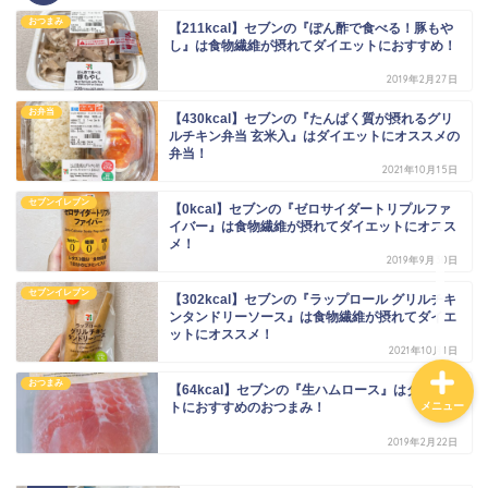
おつまみ
【211kcal】セブンの『ぽん酢で食べる！豚もや
ダイエットに！ローソ
し』は食物繊維が摂れてダイエットにおすすめ！
ン・ナチュラルローソン
2019年2月27日
低カロリー商品まとめ。
カロリーの低い食べ物ラ
お弁当
【430kcal】セブンの『たんぱく質が摂れるグリ
ンキング！
ルチキン弁当 玄米入』はダイエットにオススメの
弁当！
2021年10月15日
【カロリー別】ダイエッ
セブンイレブン
【0kcal】セブンの『ゼロサイダートリプルファ
トにおすすめのコンビ
イバー』は食物繊維が摂れてダイエットにオスス
ニ、スーパー、ドラック
メ！
ストア、通販の商品一覧
2019年9月30日
セブンイレブン
【302kcal】セブンの『ラップロール グリルチキ
ンタンドリーソース』は食物繊維が摂れてダイエ
ットにオススメ！
2021年10月1日
おつまみ
【64kcal】セブンの『生ハムロース』はダイエッ
メニュー
トにおすすめのおつまみ！
2019年2月22日