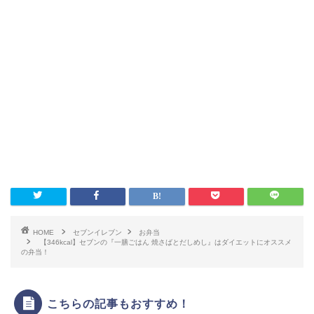
ダイエットに！セブンイ
レブン低カロリー商品ま
とめ。カロリーの低い食
HOME
セブンイレブン
お弁当
べ物ランキング！
【346kcal】セブンの『一膳ごはん 焼さばとだしめし』はダイエットにオススメ
の弁当！
【カロリー別】ダイエッ
トにおすすめのファミマ
こちらの記事もおすすめ！
の商品一覧【109選】