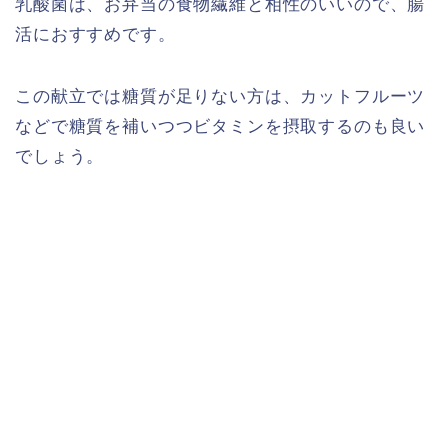
乳酸菌は、お弁当の食物繊維と相性のいいので、腸
活におすすめです。
この献立では糖質が足りない方は、カットフルーツ
などで糖質を補いつつビタミンを摂取するのも良い
でしょう。
ダイエットに！セブンイ
レブン低カロリー商品ま
とめ。カロリーの低い食
べ物ランキング！
【カロリー別】ダイエッ
トにおすすめのファミマ
の商品一覧【109選】