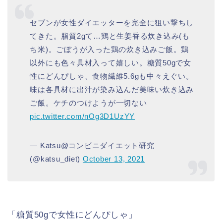
セブンが女性ダイエッターを完全に狙い撃ちし
てきた。脂質2gて…鶏と生姜香る炊き込み(も
ち米)。ごぼうが入った鶏の炊き込みご飯。鶏
以外にも色々具材入って嬉しい。糖質50gで女
性にどんぴしゃ、食物繊維5.6gも中々えぐい。
味は各具材に出汁が染み込んだ美味い炊き込み
ご飯。ケチのつけようが一切ない
pic.twitter.com/nOg3D1UzYY
— Katsu@コンビニダイエット研究
(@katsu_diet)
October 13, 2021
「糖質50gで女性にどんぴしゃ」