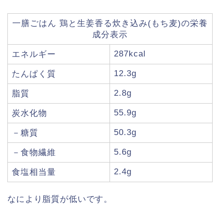
一膳ごはん 鶏と生姜香る炊き込み(もち麦)の栄養
成分表示
287kcal
エネルギー
12.3g
たんぱく質
2.8g
脂質
55.9g
炭水化物
50.3g
－糖質
5.6g
－食物繊維
2.4g
食塩相当量
なにより脂質が低いです。