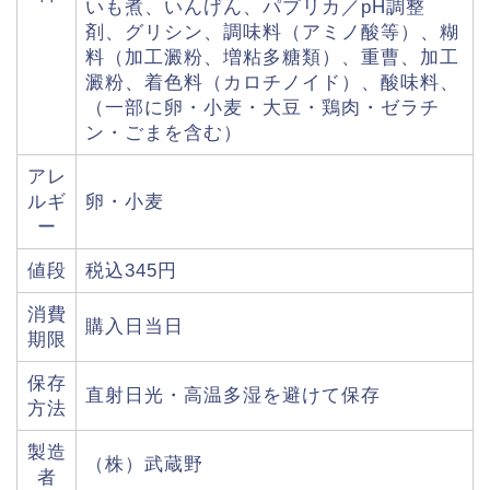
いも煮、いんげん、パプリカ／pH調整
剤、グリシン、調味料（アミノ酸等）、糊
料（加工澱粉、増粘多糖類）、重曹、加工
澱粉、着色料（カロチノイド）、酸味料、
（一部に卵・小麦・大豆・鶏肉・ゼラチ
ン・ごまを含む）
アレ
ルギ
卵・小麦
ー
値段
税込345円
消費
購入日当日
期限
保存
直射日光・高温多湿を避けて保存
方法
製造
（株）武蔵野
者