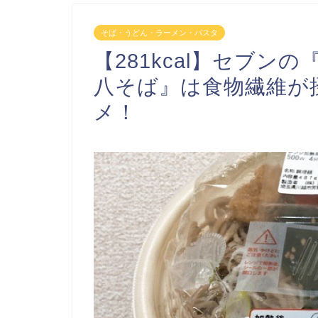
そば・うどん・ラーメン・パスタ
【281kcal】セブ
八そば』は食物繊維が
メ！