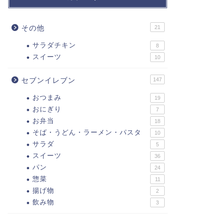
その他
21
サラダチキン
8
スイーツ
10
セブンイレブン
147
おつまみ
19
おにぎり
7
お弁当
18
そば・うどん・ラーメン・パスタ
10
サラダ
5
スイーツ
36
パン
24
惣菜
11
揚げ物
2
飲み物
3