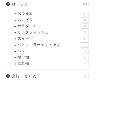
ローソン
105
おつまみ
14
おにぎり
8
サラダチキン
3
サラダフィッシュ
3
スイーツ
34
パスタ・ラーメン・そば
7
パン
17
揚げ物
2
飲み物
4
比較・まとめ
17