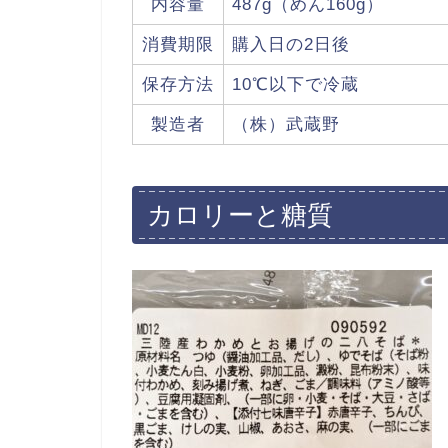
内容量
487g（めん160g）
消費期限
購入日の2日後
保存方法
10℃以下で冷蔵
製造者
（株）武蔵野
カロリーと糖質