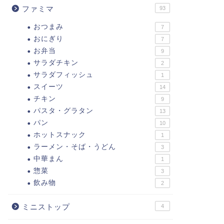
ファミマ
93
おつまみ
7
おにぎり
7
お弁当
9
サラダチキン
2
サラダフィッシュ
1
スイーツ
14
チキン
9
パスタ・グラタン
13
パン
10
ホットスナック
1
ラーメン・そば・うどん
3
中華まん
1
惣菜
3
飲み物
2
ミニストップ
4