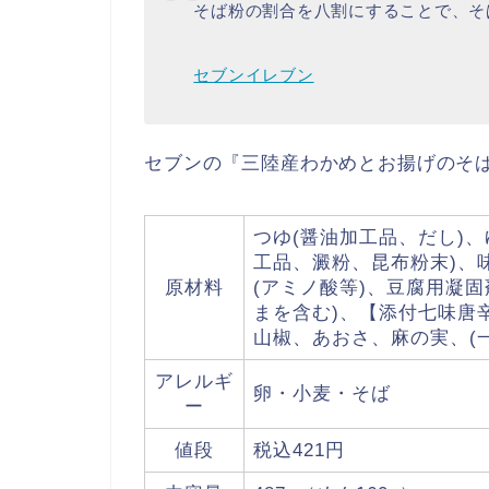
そば粉の割合を八割にすることで、そ
セブンイレブン
セブンの『三陸産わかめとお揚げのそ
つゆ(醤油加工品、だし)
工品、澱粉、昆布粉末)、
原材料
(アミノ酸等)、豆腐用凝
まを含む)、【添付七味唐
山椒、あおさ、麻の実、(
アレルギ
卵・小麦・そば
ー
値段
税込421円