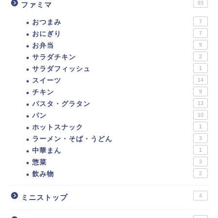
93
ファミマ
おつまみ
7
おにぎり
7
お弁当
9
サラダチキン
2
サラダフィッシュ
1
スイーツ
14
チキン
9
パスタ・グラタン
13
ダイエットに！セブンイ
パン
10
レブン低カロリー商品ま
ホットスナック
1
とめ。カロリーの低い食
べ物ランキング！
ラーメン・そば・うどん
3
中華まん
1
惣菜
3
【カロリー別】ダイエッ
飲み物
2
トにおすすめのファミマ
の商品一覧【109選】
4
ミニストップ
ダイエットに！ローソ