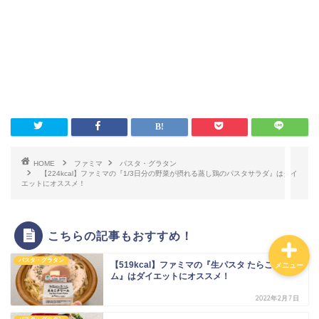
ダイエットに！ローソ
ン・ナチュラルローソン
低カロリー商品まとめ。
カロリーの低い食べ物ラ
ンキング！
【カロリー別】ダイエッ
トにおすすめのコンビ
ニ、スーパー、ドラック
HOME
ファミマ
パスタ・グラタン
ストア、通販の商品一覧
【224kcal】ファミマの『1/3日分の野菜が摂れる蒸し鶏のパスタサラダ』はダイ
エットにオススメ！
こちらの記事もおすすめ！
パスタ・グラタン
【519kcal】ファミマの『生パスタ たらこクリー
メニュー
ム』はダイエットにオススメ！
2022年2月7日