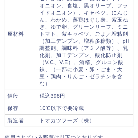
オニオン、食塩、黒オリーブ、フラ
イドオニオン）、キャベツ、にんじ
ん、わかめ、蒸鶏ほぐし身、紫玉ね
ぎ、ゆで卵、グリーンリーフ、ミニ
原材料
トマト、紫キャベツ、ごま／増粘剤
（加工デンプン、増粘多糖類）、pH
調整剤、調味料（アミノ酸等）、乳
化剤、加工デンプン、酸化防止剤
（V.C、V.E）、酒精、グルコン酸
鉄、（一部に小麦・卵・ごま・大
豆・鶏肉・りんご・ゼラチンを含
む）
値段
税込398円
保存
10℃以下で要冷蔵
製造者
トオカツフーズ（株）
使用されている野菜は以下のとおりです。