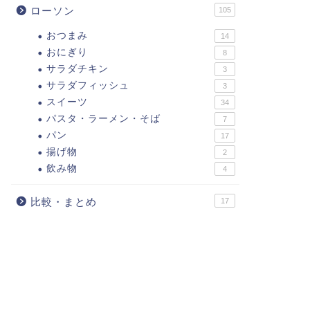
ローソン
105
おつまみ
14
おにぎり
8
サラダチキン
3
サラダフィッシュ
3
スイーツ
34
パスタ・ラーメン・そば
7
パン
17
揚げ物
2
飲み物
4
比較・まとめ
17