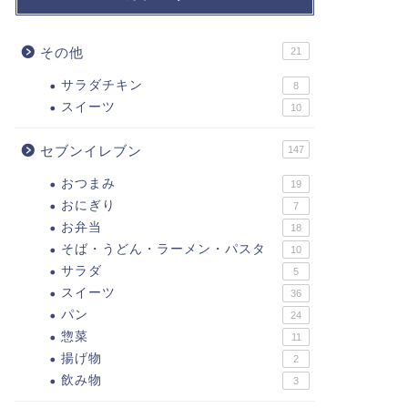
その他
21
サラダチキン
8
スイーツ
10
セブンイレブン
147
おつまみ
19
おにぎり
7
お弁当
18
そば・うどん・ラーメン・パスタ
10
サラダ
5
スイーツ
36
パン
24
惣菜
11
揚げ物
2
飲み物
3