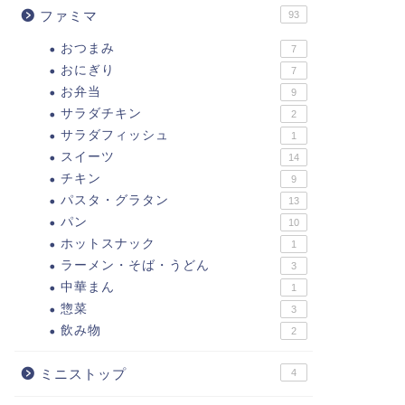
ファミマ
93
おつまみ
7
おにぎり
7
お弁当
9
サラダチキン
2
サラダフィッシュ
1
スイーツ
14
チキン
9
パスタ・グラタン
13
パン
10
ホットスナック
1
ラーメン・そば・うどん
3
中華まん
1
惣菜
3
飲み物
2
ミニストップ
4