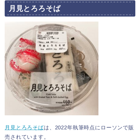
月見とろろそば
ダイエットに！セブンイ
レブン低カロリー商品ま
とめ。カロリーの低い食
べ物ランキング！
【カロリー別】ダイエッ
月見とろろそば
は、2022年執筆時点にローソンで販
トにおすすめのファミマ
の商品一覧【109選】
売されています。