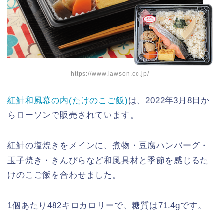
https://www.lawson.co.jp/
紅鮭和風幕の内(たけのこご飯)
は、2022年3月8日か
らローソンで販売されています。
紅鮭の塩焼きをメインに、煮物・豆腐ハンバーグ・
玉子焼き・きんぴらなど和風具材と季節を感じるた
けのこご飯を合わせました。
1個あたり482キロカロリーで、糖質は71.4gです。