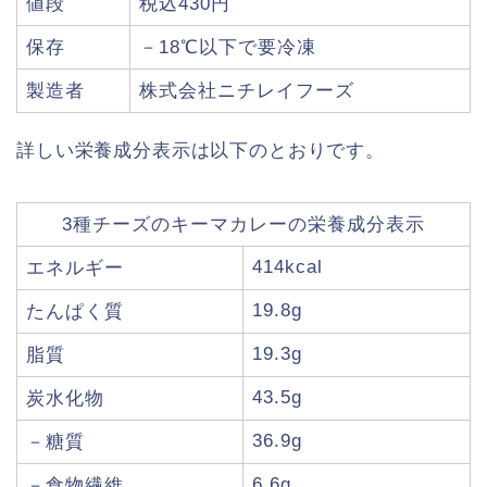
値段
税込430円
保存
－18℃以下で要冷凍
製造者
株式会社ニチレイフーズ
詳しい栄養成分表示は以下のとおりです。
3種チーズのキーマカレーの栄養成分表示
414kcal
エネルギー
19.8g
たんぱく質
19.3g
脂質
43.5g
炭水化物
36.9g
－糖質
6.6g
－食物繊維