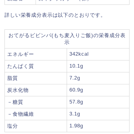
詳しい栄養成分表示は以下のとおりです。
おてがるビビンパ(もち麦入りご飯)の栄養成分表
示
342kcal
エネルギー
10.1g
たんぱく質
7.2g
脂質
60.9g
炭水化物
57.8g
－糖質
3.1g
－食物繊維
1.98g
塩分