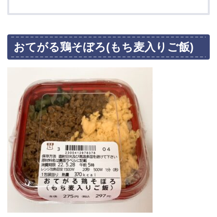
おてがる鶏そぼろ(もち麦入りご飯)