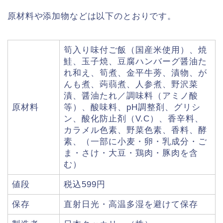
原材料や添加物などは以下のとおりです。
筍入り味付ご飯（国産米使用）、焼
鮭、玉子焼、豆腐ハンバーグ醤油た
れ和え、筍煮、金平牛蒡、漬物、が
んも煮、蒟蒻煮、人参煮、野沢菜
漬、醤油たれ／調味料（アミノ酸
原材料
等）、酸味料、pH調整剤、グリシ
ン、酸化防止剤（V.C）、香辛料、
カラメル色素、野菜色素、香料、酵
素、（一部に小麦・卵・乳成分・ご
ま・さけ・大豆・鶏肉・豚肉を含
む）
値段
税込599円
保存
直射日光・高温多湿を避けて保存