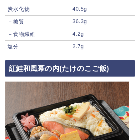
40.5g
炭水化物
36.3g
－糖質
4.2g
－食物繊維
2.7g
塩分
紅鮭和風幕の内(たけのこご飯)