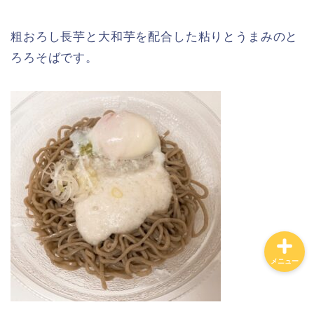
ダイエットに！ローソ
粗おろし長芋と大和芋を配合した粘りとうまみのと
ン・ナチュラルローソン
ろろそばです。
低カロリー商品まとめ。
カロリーの低い食べ物ラ
ンキング！
【カロリー別】ダイエッ
トにおすすめのコンビ
ニ、スーパー、ドラック
ストア、通販の商品一覧
メニュー