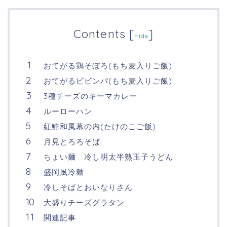
Contents
[
]
hide
おてがる鶏そぼろ(もち麦入りご飯)
おてがるビビンパ(もち麦入りご飯)
3種チーズのキーマカレー
ルーローハン
紅鮭和風幕の内(たけのこご飯)
月見とろろそば
ちょい麺 冷し明太半熟玉子うどん
盛岡風冷麺
冷しそばとおいなりさん
大盛りチーズグラタン
関連記事