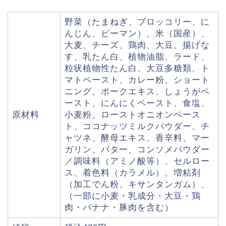
野菜（たまねぎ、ブロッコリー、に
んじん、ピーマン）、米（国産）、
大麦、チーズ、鶏肉、大豆、揚げな
す、乳たん白、植物油脂、ラード、
粒状植物性たん白、大豆多糖類、ト
マトペースト、カレー粉、ショート
ニング、ポークエキス、しょうがペ
ースト、にんにくペースト、食塩、
原材料
小麦粉、ローストオニオンペース
ト、ココナッツミルクパウダー、チ
ャツネ、酵母エキス、香辛料、マー
ガリン、バター、コンソメパウダー
／調味料（アミノ酸等）、セルロー
ス、着色料（カラメル）、増粘剤
（加工でん粉、キサンタンガム）、
（一部に小麦・乳成分・大豆・鶏
肉・バナナ・豚肉を含む）