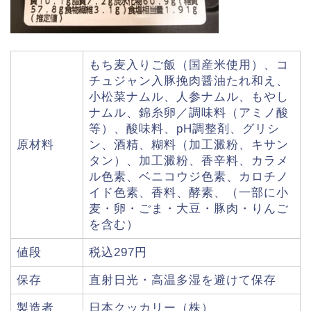
もち麦入りご飯（国産米使用）、コ
チュジャン入豚挽肉醤油たれ和え、
小松菜ナムル、人参ナムル、もやし
ナムル、錦糸卵／調味料（アミノ酸
等）、酸味料、pH調整剤、グリシ
原材料
ン、酒精、糊料（加工澱粉、キサン
タン）、加工澱粉、香辛料、カラメ
ル色素、ベニコウジ色素、カロチノ
イド色素、香料、酵素、（一部に小
麦・卵・ごま・大豆・豚肉・りんご
を含む）
値段
税込297円
保存
直射日光・高温多湿を避けて保存
製造者
日本クッカリー（株）