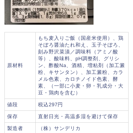
もち麦入りご飯（国産米使用）、鶏
そぼろ醤油たれ和え、玉子そぼろ、
刻み野沢菜漬／調味料（アミノ酸
等）、酸味料、pH調整剤、グリシ
原材料
ン、酢酸Na、酒精、増粘剤（加工澱
粉、キサンタン）、加工澱粉、カラ
メル色素、カロチノイド色素、酵
素、（一部に小麦・卵・乳成分・大
豆・鶏肉を含む）
値段
税込297円
保存
直射日光・高温多湿を避けて保存
製造者
（株）サンデリカ