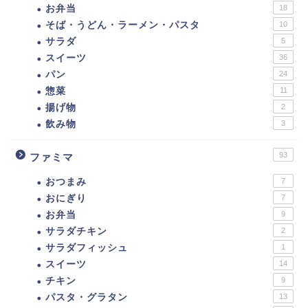
お弁当
18
そば・うどん・ラーメン・パスタ
10
サラダ
5
スイーツ
36
パン
24
惣菜
11
揚げ物
2
飲み物
3
93
ファミマ
おつまみ
7
おにぎり
7
お弁当
9
サラダチキン
2
サラダフィッシュ
1
スイーツ
14
チキン
9
パスタ・グラタン
13
ダイエットに！セブンイ