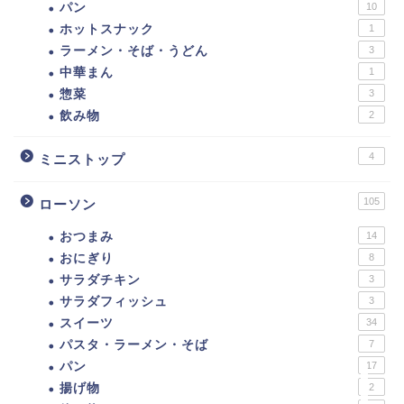
パン
10
レブン低カロリー商品ま
ホットスナック
1
とめ。カロリーの低い食
べ物ランキング！
ラーメン・そば・うどん
3
中華まん
1
惣菜
3
【カロリー別】ダイエッ
飲み物
2
トにおすすめのファミマ
の商品一覧【109選】
4
ミニストップ
ダイエットに！ローソ
105
ローソン
ン・ナチュラルローソン
低カロリー商品まとめ。
おつまみ
14
カロリーの低い食べ物ラ
おにぎり
8
ンキング！
サラダチキン
3
サラダフィッシュ
3
【カロリー別】ダイエッ
スイーツ
34
トにおすすめのコンビ
パスタ・ラーメン・そば
7
ニ、スーパー、ドラック
ストア、通販の商品一覧
パン
17
揚げ物
2