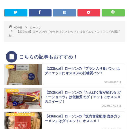
HOME
ローソン
【230kcal】ローソンの『からあげクン レッド』はダイエットにオススメの揚げ
物！
こちらの記事もおすすめ！
パン
【122kcal】ローソンの『ブラン入り食パン』は
ダイエットにオススメの低糖質パン！
2019年6月5日
スイーツ
【252kcal】ローソンの『たんぱく質が摂れる ガ
トーショコラ』は低糖質でダイエットにオススメ
のスイーツ！
2022年2月24日
パスタ・ラーメン・そば
【436kcal】ローソンの『坂内食堂監修 喜多方ラ
ーメン』はダイエットにオススメ！