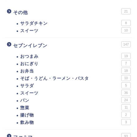
21
その他
サラダチキン
8
スイーツ
10
147
セブンイレブン
おつまみ
19
おにぎり
7
お弁当
18
そば・うどん・ラーメン・パスタ
10
サラダ
5
スイーツ
36
パン
24
惣菜
11
揚げ物
2
飲み物
3
93