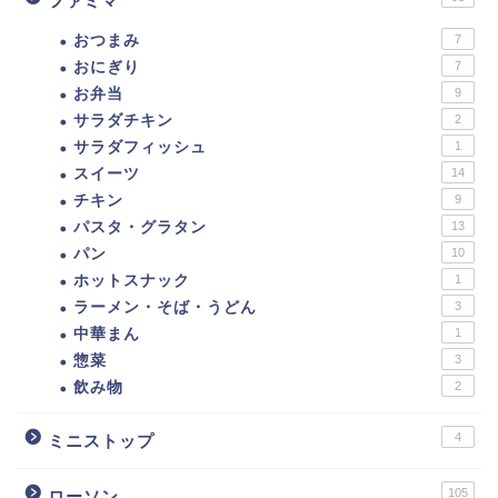
ファミマ
おつまみ
7
おにぎり
7
お弁当
9
サラダチキン
2
サラダフィッシュ
1
スイーツ
14
チキン
9
パスタ・グラタン
13
ダイエットに！セブンイ
パン
10
レブン低カロリー商品ま
ホットスナック
1
とめ。カロリーの低い食
べ物ランキング！
ラーメン・そば・うどん
3
中華まん
1
惣菜
3
【カロリー別】ダイエッ
飲み物
2
トにおすすめのファミマ
の商品一覧【109選】
4
ミニストップ
ダイエットに！ローソ
105
ローソン