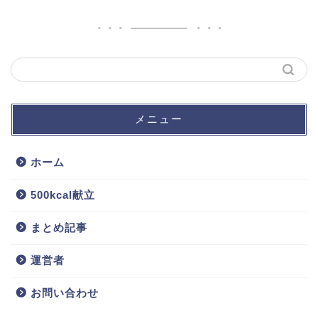
メニュー
ホーム
500kcal献立
ダイエットに！セブンイ
レブン低カロリー商品ま
とめ。カロリーの低い食
まとめ記事
べ物ランキング！
運営者
【カロリー別】ダイエッ
お問い合わせ
トにおすすめのファミマ
の商品一覧【109選】