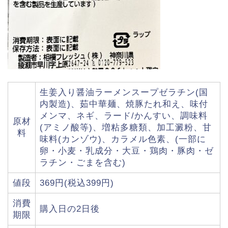
生姜入り醤油ラーメンスープゼラチン(国
内製造)、茹中華麺、焼豚たれ和え、味付
メンマ、ネギ、ラード/かんすい、調味料
原材
(アミノ酸等)、増粘多糖類、加工澱粉、甘
料
味料(カンゾウ)、カラメル色素、(一部に
卵・小麦・乳成分・大豆・鶏肉・豚肉・ゼ
ラチン・ごまを含む)
値段
369円(税込399円)
消費
購入日の2日後
期限