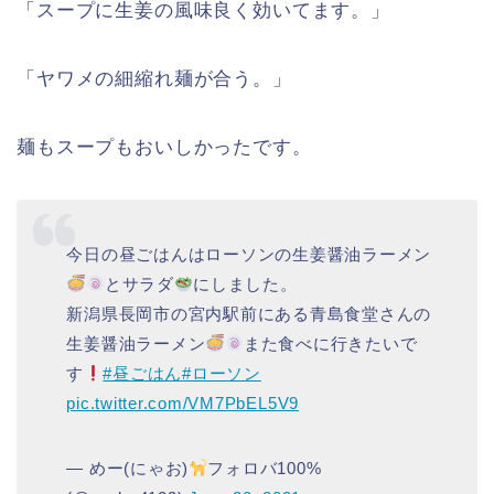
「スープに生姜の風味良く効いてます。」
「ヤワメの細縮れ麺が合う。」
麺もスープもおいしかったです。
今日の昼ごはんはローソンの生姜醤油ラーメン
とサラダ
にしました。
新潟県長岡市の宮内駅前にある青島食堂さんの
生姜醤油ラーメン
また食べに行きたいで
す
#昼ごはん
#ローソン
pic.twitter.com/VM7PbEL5V9
— めー(にゃお)
フォロバ100%