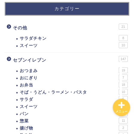
カテゴリー
ダイエットに！ローソ
ン・ナチュラルローソン
低カロリー商品まとめ。
21
その他
カロリーの低い食べ物ラ
ンキング！
サラダチキン
8
スイーツ
10
【カロリー別】ダイエッ
トにおすすめのコンビ
147
セブンイレブン
ニ、スーパー、ドラック
おつまみ
19
ストア、通販の商品一覧
おにぎり
7
お弁当
18
そば・うどん・ラーメン・パスタ
10
サラダ
5
スイーツ
36
メニュー
パン
24
惣菜
11
揚げ物
2