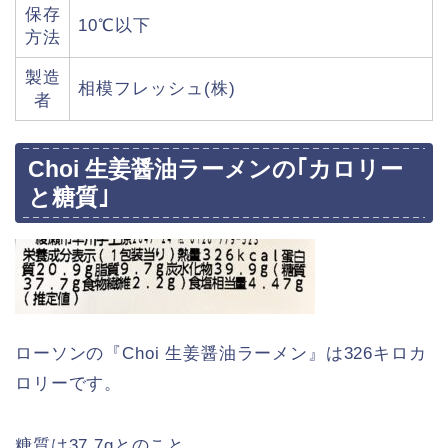
保存
10℃以下
方法
製造
相模フレッシュ(株)
者
Choi 生姜醤油ラーメンの｢カロリー
と糖質｣
ローソンの『Choi 生姜醤油ラーメン』は326キロカ
ロリーです。
糖質は37.7gとのこと。