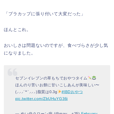
「プラカップに張り付いて大変だった」
ほんとこれ。
おいしさは問題ないのですが、食べづらさが少し気
になりました。
セブンイレブンの草もちでおやつタイム
ほんのり苦いお餅に甘いこしあんが美味しい〜
(⸝⸝⸝´꒳`⸝⸝⸝)脂質は0.3g
#IBDおやつ
pic.twitter.com/ZbUHuYG36i
— めい@クローン病 (@may__s25)
February