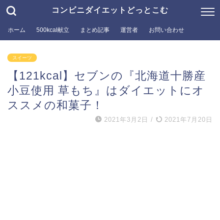
コンビニダイエットどっとこむ
ホーム
500kcal献立
まとめ記事
運営者
お問い合わせ
スイーツ
【121kcal】セブンの『北海道十勝産
小豆使用 草もち』はダイエットにオ
ススメの和菓子！
2021年3月2日
/
2021年7月20日