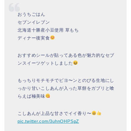
おうちごはん
セブンイレブン
北海道十勝産小豆使用 草もち
ディナー後実食
おすすめシールが貼ってある色が魅力的なセブ
ンスイーツゲットしました
もっちりモチモチでビヨ〜ンとのびる生地にし
っかり甘いこしあんが入った草餅をガブリと喰
らえば極美味
こしあんが上品な甘さでイイ香り〜
pic.twitter.com/3uhnOHPSpZ