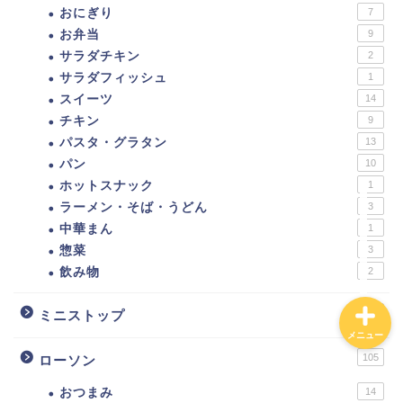
おにぎり
7
お弁当
9
ダイエットに！ローソ
ン・ナチュラルローソン
サラダチキン
2
低カロリー商品まとめ。
サラダフィッシュ
1
カロリーの低い食べ物ラ
スイーツ
14
ンキング！
チキン
9
パスタ・グラタン
13
【カロリー別】ダイエッ
パン
10
トにおすすめのコンビ
ホットスナック
1
ニ、スーパー、ドラック
ラーメン・そば・うどん
3
ストア、通販の商品一覧
中華まん
1
惣菜
3
飲み物
2
4
ミニストップ
メニュー
105
ローソン
おつまみ
14