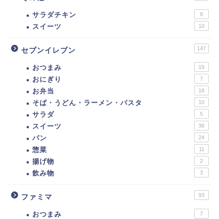
サラダチキン
8
スイーツ
10
147
セブンイレブン
おつまみ
19
おにぎり
7
お弁当
18
そば・うどん・ラーメン・パスタ
10
サラダ
5
スイーツ
36
ダイエットに！セブンイ
パン
24
レブン低カロリー商品ま
惣菜
11
とめ。カロリーの低い食
揚げ物
2
べ物ランキング！
飲み物
3
【カロリー別】ダイエッ
93
ファミマ
トにおすすめのファミマ
の商品一覧【109選】
おつまみ
7