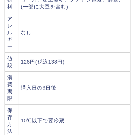
料
(一部に大豆を含む)
ア
レ
ル
なし
ギ
ー
値
128円(税込138円)
段
消
費
購入日の3日後
期
限
保
存
10℃以下で要冷蔵
方
法