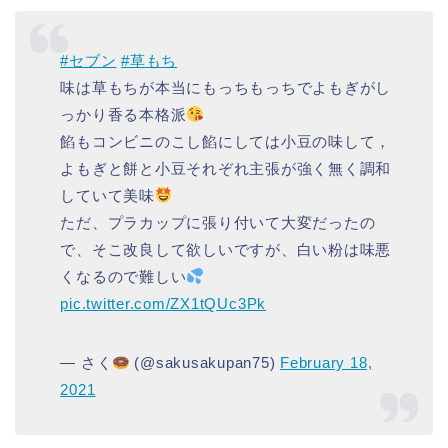
#セブン
#草もち
味は草もちが本当にもっちもっちでよもぎがし
っかり香る本格派
餡もコンビニのこし餡にしては小豆の味して，
よもぎと餅と小豆それぞれ主張が強く無く調和
していて美味
ただ、プラカップに張り付いて大変だったの
で、そこ改良して欲しいですが、白い粉は味悪
くなるので難しい
pic.twitter.com/ZX1tQUc3Pk
— さく
(@sakusakupan75)
February 18,
2021