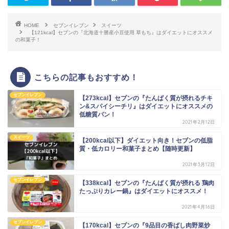
HOME
セブンイレブン
スイーツ
【121kcal】セブンの『北海道十勝産小豆使用 草もち』はダイエットにオススメ
の和菓子！
こちらの記事もおすすめ！
セブンイレブン
【273kcal】セブンの『たんぱく質が摂れるチキ
ン&スパイシーチリ』はダイエットにオススメの
低糖質パン！
2021年2月12日
スイーツ
【200kcal以下】ダイエット向き！セブンの低脂
質・低カロリー和菓子まとめ【随時更新】
2021年3月12日
セブンイレブン
【338kcal】セブンの『たんぱく質が摂れる 鶏肉
たっぷりカレー鍋』はダイエットにオススメ！
2021年4月16日
セブンイレブン
【170kcal】セブンの『9品目の香ばし肉野菜炒