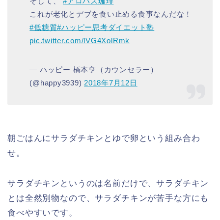
そして、
#アロハス珈琲
これが老化とデブを食い止める食事なんだな！
#低糖質
#ハッピー思考ダイエット塾
pic.twitter.com/lVG4XolRmk
— ハッピー 橋本亨（カウンセラー）
(@happy3939)
2018年7月12日
朝ごはんにサラダチキンとゆで卵という組み合わ
せ。
サラダチキンというのは名前だけで、サラダチキン
とは全然別物なので、サラダチキンが苦手な方にも
食べやすいです。