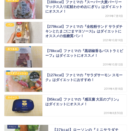
おにぎり
【188kcal】ファミマの『スーパー大麦バーリー
マックス入り紅鮭わかめおにぎり』はダイエット
にオススメ！
2019年7月9日
パン
【279kcal】ファミマの『全粒粉サンド サラダチ
キンとたまご(ごまマヨソース)』はダイエットに
オススメの低糖質パン！
2021年10月19日
おつまみ
【78kcal】ファミマの『黒胡椒香るパストラミビ
ーフ』はダイエットにオススメ！
2019年10月12日
サラダフィッシュ
【127kcal】ファミマの『サラダサーモン スモー
ク』はダイエットにおすすめ！
2019年4月18日
スイーツ
【95kcal】ファミマの『感豆腐 大豆のプリン』
はダイエットにオススメ！
2019年8月30日
【37kcal】ローソンの『ミニサラダチ