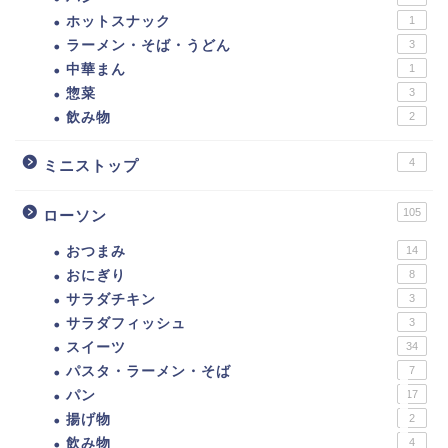
レブン低カロリー商品ま
ホットスナック
1
とめ。カロリーの低い食
べ物ランキング！
ラーメン・そば・うどん
3
中華まん
1
惣菜
3
【カロリー別】ダイエッ
飲み物
2
トにおすすめのファミマ
の商品一覧【109選】
4
ミニストップ
ダイエットに！ローソ
105
ローソン
ン・ナチュラルローソン
低カロリー商品まとめ。
おつまみ
14
カロリーの低い食べ物ラ
ンキング！
おにぎり
8
サラダチキン
3
サラダフィッシュ
3
【カロリー別】ダイエッ
スイーツ
34
トにおすすめのコンビ
ニ、スーパー、ドラック
パスタ・ラーメン・そば
7
ストア、通販の商品一覧
パン
17
揚げ物
2
飲み物
4