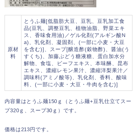
とうふ麺[低脂肪大豆、豆乳、豆乳加工食
品(豆乳、調整豆乳、植物油脂、野菜エキ
ス、香味食用油)／ゲル化剤(アルギン酸N
a)、乳化剤、凝固剤、(一部に小麦・大豆
原材
を含む)]、スープ[醸造酢(穀物酢)、醤油(う
料
すくち)、加藤ぶどう糖液糖、蛋白加水分
解物、食塩、ビーフエキス、本味醂、昆布
エキス、濃縮レモン果汁、濃縮洋梨果汁／
調味料(アミノ酸等)、乳化剤、香料、酸味
料、(一部に小麦・大豆・牛肉を含む)]
内容量はとうふ麺150ｇ（とうふ麺+豆乳仕立てスー
プ320ｇ、スープ30ｇ）です。
価格は213円です。