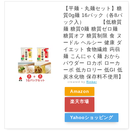
【平麺・丸麺セット】糖
質0g麺 16パック（各8パ
ック入） 【低糖質
麺 糖質0麺 糖質ゼロ麺
糖質オフ 糖質制限 食 ヌ
ードル ヘルシー 健康 ダ
イエット 食物繊維 蒟蒻
麺 こんにゃく麺 おから
パウダー ロカボ ローカ
ーボ 低カロリー 低GI 低
炭水化物 保存料不使用】
created by
Rinker
Amazon
楽天市場
Yahooショッピング