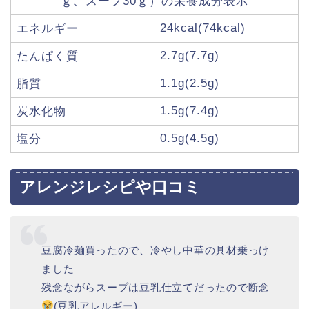
ｇ、スープ30ｇ）の栄養成分表示
24kcal(74kcal)
エネルギー
2.7g(7.7g)
たんぱく質
1.1g(2.5g)
脂質
1.5g(7.4g)
炭水化物
0.5g(4.5g)
塩分
アレンジレシピや口コミ
豆腐冷麺買ったので、冷やし中華の具材乗っけ
ました
残念ながらスープは豆乳仕立てだったので断念
(豆乳アレルギー)