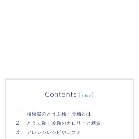
Contents
[
]
hide
相模屋のとうふ麺：冷麺とは
とうふ麺：冷麺のカロリーと糖質
アレンジレシピや口コミ