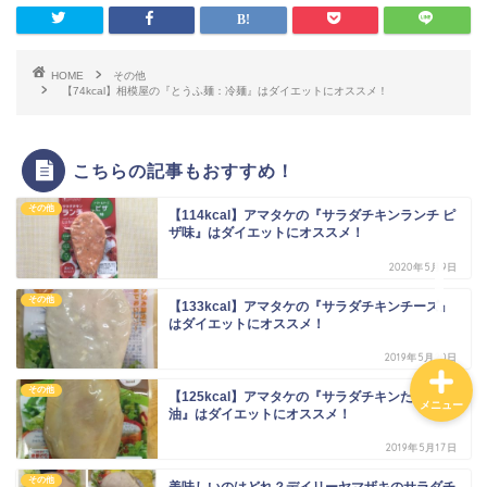
ダイエットに！ローソ
ン・ナチュラルローソン
HOME
その他
低カロリー商品まとめ。
【74kcal】相模屋の『とうふ麺：冷麺』はダイエットにオススメ！
カロリーの低い食べ物ラ
ンキング！
こちらの記事もおすすめ！
【カロリー別】ダイエッ
その他
トにおすすめのコンビ
【114kcal】アマタケの『サラダチキンランチ ピ
ザ味』はダイエットにオススメ！
ニ、スーパー、ドラック
ストア、通販の商品一覧
2020年5月9日
その他
【133kcal】アマタケの『サラダチキンチーズ』
はダイエットにオススメ！
2019年5月20日
その他
【125kcal】アマタケの『サラダチキンたまり醤
メニュー
油』はダイエットにオススメ！
2019年5月17日
その他
美味しいのはどれ？デイリーヤマザキのサラダチ