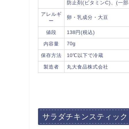
防止剤(ビタミンC)、(一
アレルギ
卵・乳成分・大豆
ー
値段
138円(税込)
70g
内容量
保存方法
10℃以下で冷蔵
製造者
丸大食品株式会社
サラダチキンスティック