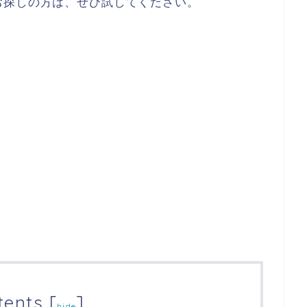
お探しの方は、ぜひ試してください。
tents
[
]
hide