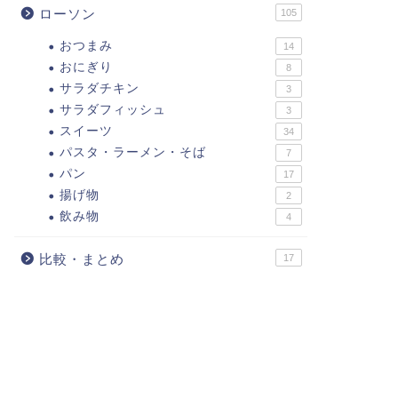
ローソン
105
おつまみ
14
おにぎり
8
サラダチキン
3
サラダフィッシュ
3
スイーツ
34
パスタ・ラーメン・そば
7
パン
17
揚げ物
2
飲み物
4
比較・まとめ
17