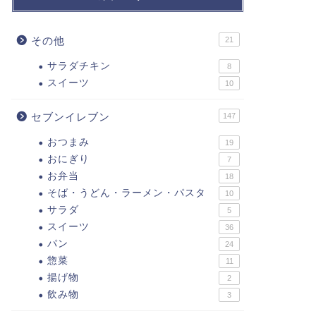
その他
21
サラダチキン
8
スイーツ
10
セブンイレブン
147
おつまみ
19
おにぎり
7
お弁当
18
そば・うどん・ラーメン・パスタ
10
サラダ
5
スイーツ
36
パン
24
惣菜
11
揚げ物
2
飲み物
3