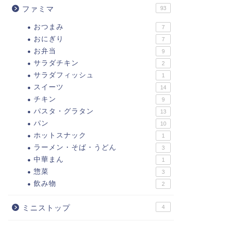
ファミマ
93
おつまみ
7
おにぎり
7
お弁当
9
サラダチキン
2
サラダフィッシュ
1
スイーツ
14
チキン
9
パスタ・グラタン
13
パン
10
ホットスナック
1
ラーメン・そば・うどん
3
中華まん
1
惣菜
3
飲み物
2
ミニストップ
4