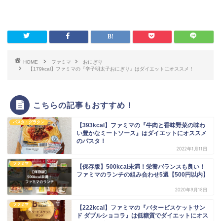
HOME
ファミマ
おにぎり
【179kcal】ファミマの『辛子明太子おにぎり』はダイエットにオススメ！
こちらの記事もおすすめ！
パスタ・グラタン
【393kcal】ファミマの『牛肉と香味野菜の味わ
い豊かなミートソース』はダイエットにオススメ
のパスタ！
2022年1月11日
ファミマ
【保存版】500kcal未満！栄養バランスも良い！
ファミマのランチの組み合わせ5選【500円以内】
2020年9月18日
ファミマ
【222kcal】ファミマの『バタービスケットサン
ド ダブルショコラ』は低糖質でダイエットにオス