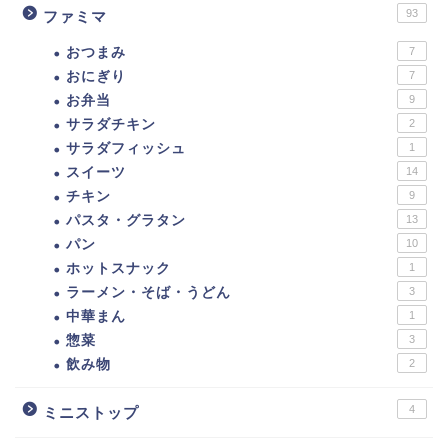
93
ファミマ
おつまみ
7
おにぎり
7
お弁当
9
サラダチキン
2
サラダフィッシュ
1
スイーツ
14
チキン
9
パスタ・グラタン
13
ダイエットに！セブンイ
パン
10
レブン低カロリー商品ま
ホットスナック
1
とめ。カロリーの低い食
べ物ランキング！
ラーメン・そば・うどん
3
中華まん
1
惣菜
3
【カロリー別】ダイエッ
飲み物
2
トにおすすめのファミマ
の商品一覧【109選】
4
ミニストップ
ダイエットに！ローソ