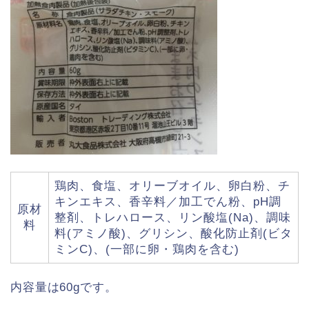
鶏肉、食塩、オリーブオイル、卵白粉、チ
キンエキス、香辛料／加工でん粉、pH調
原材
整剤、トレハロース、リン酸塩(Na)、調味
料
料(アミノ酸)、グリシン、酸化防止剤(ビタ
ミンC)、(一部に卵・鶏肉を含む)
内容量は60gです。