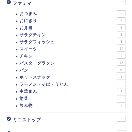
93
ファミマ
おつまみ
7
おにぎり
7
お弁当
9
サラダチキン
2
サラダフィッシュ
1
スイーツ
14
チキン
9
パスタ・グラタン
13
ダイエットに！セブンイ
パン
10
レブン低カロリー商品ま
ホットスナック
1
とめ。カロリーの低い食
べ物ランキング！
ラーメン・そば・うどん
3
中華まん
1
惣菜
3
【カロリー別】ダイエッ
飲み物
2
トにおすすめのファミマ
の商品一覧【109選】
4
ミニストップ
ダイエットに！ローソ